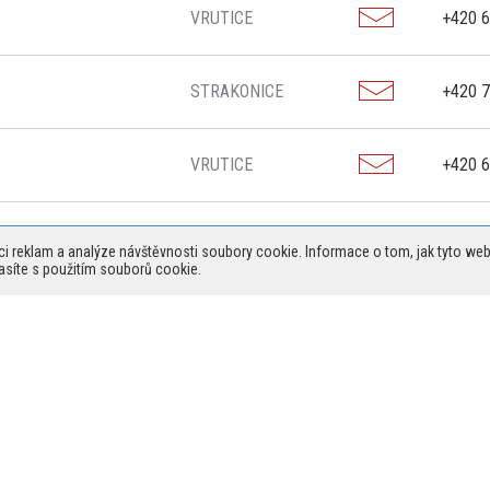
VRUTICE
+420 6
STRAKONICE
+420 7
VRUTICE
+420 6
VRUTICE
+420 7
ci reklam a analýze návštěvnosti soubory cookie. Informace o tom, jak tyto web
síte s použitím souborů cookie.
IVY
VRUTICE
+420 7
VRUTICE
+420 7
VRUTICE
+420 7