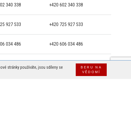
02 340 338
+420 602 340 338
25 927 533
+420 725 927 533
06 034 486
+420 606 034 486
02 152 833
+420 702 152 833
ové stránky používáte, jsou sdíleny se
BERU NA
VĚDOMÍ
25 548 309
+420 725 548 309
24 307 674
+420 724 307 674
02 243 435
+420 702 243 435