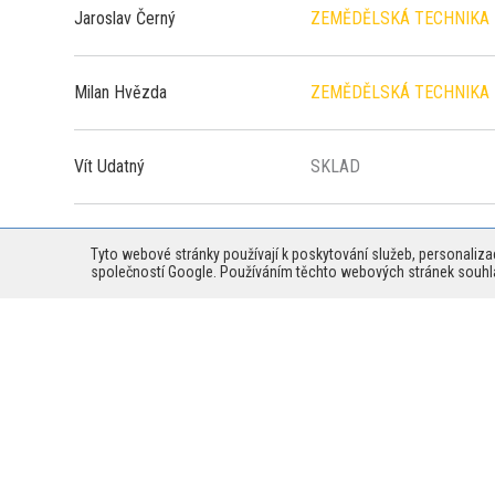
Jaroslav Černý
ZEMĚDĚLSKÁ TECHNIKA
Milan Hvězda
ZEMĚDĚLSKÁ TECHNIKA
Vít Udatný
SKLAD
Denisa Ryšánková
NÁHRADNÍ DÍLY
Tyto webové stránky používají k poskytování služeb, personaliza
společností Google. Používáním těchto webových stránek souhla
Jana Desenská
REFERENT ADMINISTRAT
Dagmar Bradáčová
ÚČETNÍ REFERENT
Lenka Růžičková
ASISTENT PRODEJE