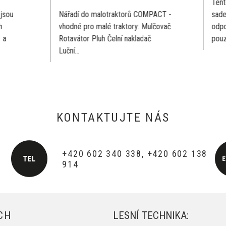
Tento traktor je určený k pr
dí do malotraktorů COMPACT -
sadech. Jeho rozměry doko
né pro malé traktory: Mulčovač
odpovídají práci v sadech (r
vátor Pluh Čelní nakladač
pouze 110 cm) ,...
...
KONTAKTUJTE NÁS
+420 602 340 338, +420 602 138
914
CH
LESNÍ TECHNIKA: