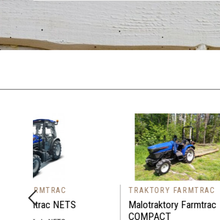
TRAKTORY FARMTRAC
TR
S
Malotraktory Farmtrac
Nář
COMPACT
CO