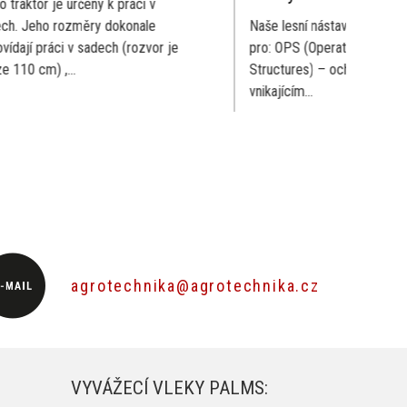
áci v
Mo
nale
Naše lesní nástavby mají certifikát
vý
ozvor je
pro: OPS (Operator Protective
sa
Structures) – ochrana obsluhy proti
mo
vnikajícím...
agrotechnika@agrotechnika.cz
VYVÁŽECÍ VLEKY PALMS: