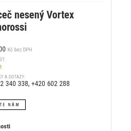
ceč nesený Vortex
orossi
.00
Kč
bez DPH
ST:
m
Y A DOTAZY:
2 340 338, +420 602 288
TE NÁM
nosti