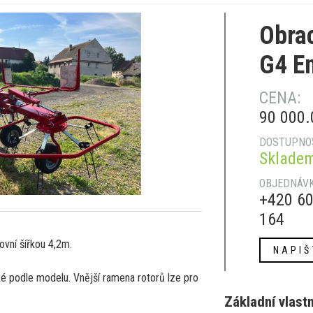
Obra
G4 En
CENA:
90 000
DOSTUPNO
Sklade
OBJEDNÁVK
+420 60
164
ovní šířkou 4,2m.
NAPIŠ
é podle modelu. Vnější ramena rotorů lze pro
Základní vlast