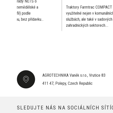
a
Traktory Farmtrac COMPACT jsou
Nářa
využitelné nejen v komunálních
vhod
ku...
službách, ale také v sadových a
Rota
zahradnických sektorech....
Luční
AGROTECHNIKA Vaněk s.r.o., Vrutice 83
411 47, Polepy, Czech Republic
SLEDUJTE NÁS NA SOCIÁLNÍCH SÍTÍ