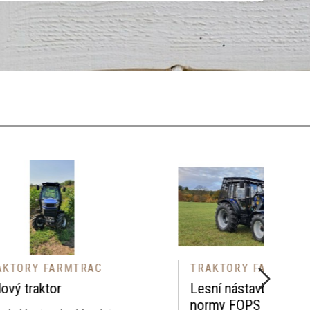
C
TRAKTORY FARMTRAC
T
Lesní nástavby splňující
T
normy FOPS a OPS