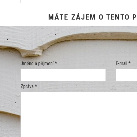
MÁTE ZÁJEM O TENTO 
Jméno a příjmení *
E-mail *
Zpráva *