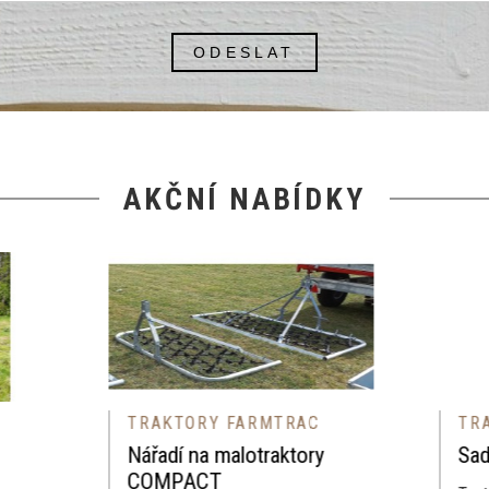
ODESLAT
AKČNÍ NABÍDKY
AKTORY FARMTRAC
TRAKTORY FARMTRA
adí na malotraktory
Sadový traktor
MPACT