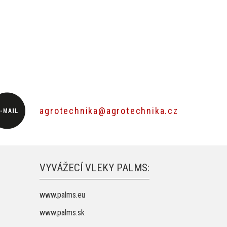
agrotechnika@agrotechnika.cz
VYVÁŽECÍ VLEKY PALMS:
www.palms.eu
www.palms.sk