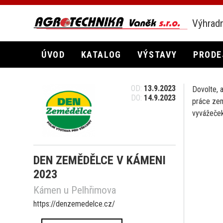
Výhradn
ÚVOD
KATALOG
VÝSTAVY
PRODE
OD:
13.9.2023
Dovolte, 
DO:
14.9.2023
práce zem
vyvážeček,
DEN ZEMĚDĚLCE V KÁMENI
2023
Kámen u Pelhřimova
https://denzemedelce.cz/