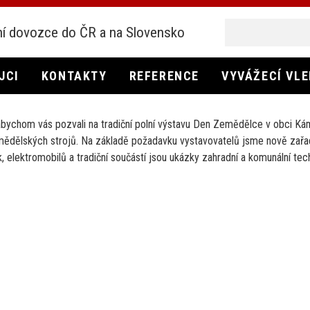
í dovozce do ČR a na Slovensko
JCI
KONTAKTY
REFERENCE
VYVÁŽECÍ VL
abychom vás pozvali na tradiční polní výstavu Den Zemědělce v obci Kám
ědělských strojů. Na základě požadavku vystavovatelů jsme nově zařadil
 elektromobilů a tradiční součástí jsou ukázky zahradní a komunální tech