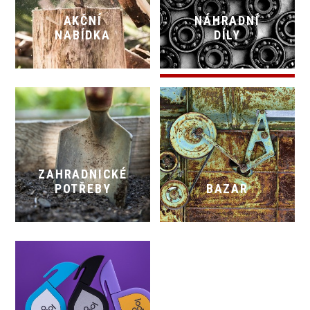
AKČNÍ
NÁHRADNÍ
NABÍDKA
DÍLY
ZAHRADNICKÉ
POTŘEBY
BAZAR