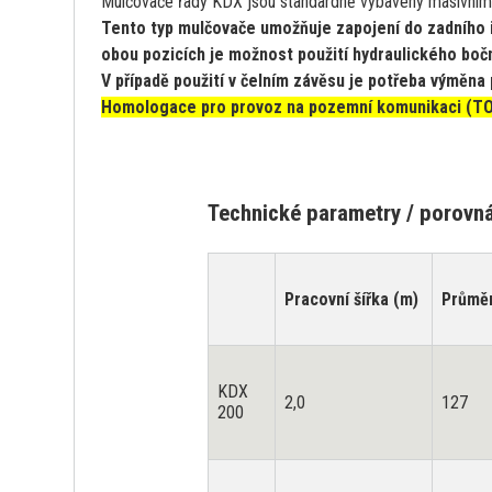
Mulčovače řady KDX jsou standardně vybaveny masivními
Tento typ mulčovače umožňuje zapojení do zadního i
obou pozicích je možnost použití hydraulického boč
V případě použití v čelním závěsu je potřeba výměna
Homologace pro provoz na pozemní komunikaci (TO
Technické parametry / porovnán
Pracovní šířka (m)
Průměr
KDX
2,0
127
200