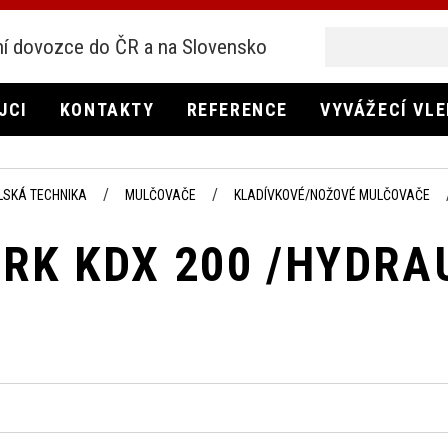
í dovozce do ČR a na Slovensko
JCI
KONTAKTY
REFERENCE
VYVÁŽECÍ VL
LSKÁ TECHNIKA
MULČOVAČE
KLADÍVKOVÉ/NOŽOVÉ MULČOVAČE
RK KDX 200 /HYDRA