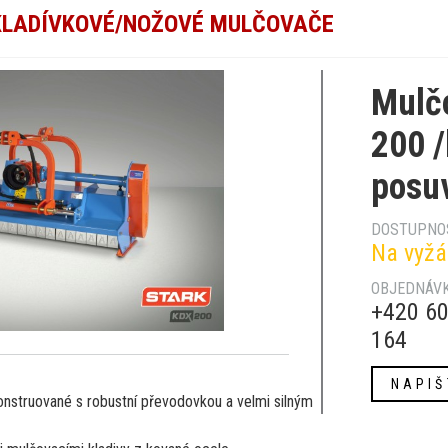
KLADÍVKOVÉ/NOŽOVÉ MULČOVAČE
Mulč
200 /
posu
DOSTUPNO
Na vyžá
OBJEDNÁVK
+420 60
164
NAPIŠ
nstruované s robustní převodovkou a velmi silným