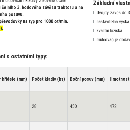
 mulčovacími kladivy z kované ocele.
Základní vlast
 čelního 3. bodového závěsu traktoru a na
dvojitý závěs do 3
ního posuvu.
 převodovky na typ pro 1000 ot/min.
nastavitelná výška
).
kvalitní ložiska
mulčovač je dodáv
í s ostatními typy:
 hřídele (mm)
Počet kladiv (ks)
Boční posuv (mm)
Hmotnost 
28
450
472