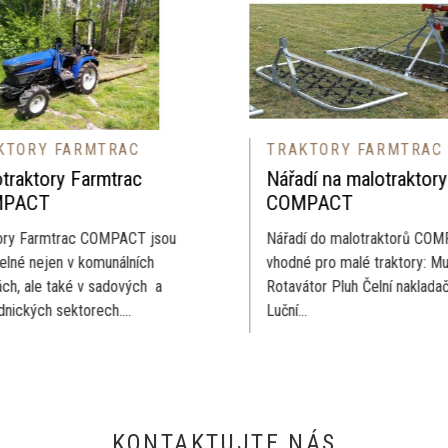
AKTORY FARMTRAC
TRAKTORY FARMTRA
adí na malotraktory
Sadový traktor
MPACT
Tento traktor je určený k pr
dí do malotraktorů COMPACT -
sadech. Jeho rozměry doko
né pro malé traktory: Mulčovač
odpovídají práci v sadech (r
vátor Pluh Čelní nakladač
pouze 110 cm) ,...
...
KONTAKTUJTE NÁS