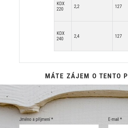
KDX
2,2
127
220
KDX
2,4
127
240
MÁTE ZÁJEM O TENTO 
Jméno a příjmení *
E-mail *