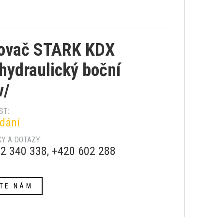
ovač STARK KDX
hydraulický boční
v/
ST:
dání
Y A DOTAZY:
2 340 338, +420 602 288
TE NÁM