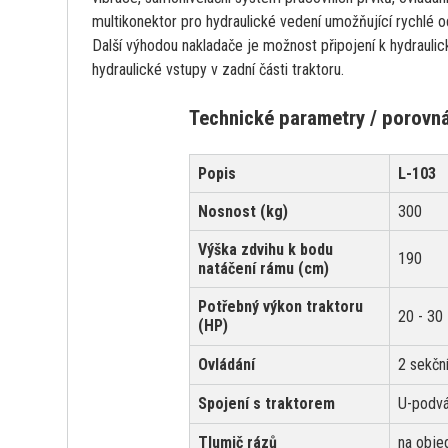
multikonektor pro hydraulické vedení umožňující rychlé o
Další výhodou nakladače je možnost připojení k hydrauli
hydraulické vstupy v zadní části traktoru.
Technické parametry / porovnán
Popis
L-103
Nosnost (kg)
300
Výška zdvihu k bodu
190
natáčení rámu (cm)
Potřebný výkon traktoru
20 - 30
(HP)
Ovládání
2 sekční
Spojení s traktorem
U-podvá
Tlumič rázů
na obje