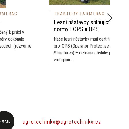
C
TRAKTORY FARMTRAC
T
Lesní nástavby splňující
T
normy FOPS a OPS
áci v
Mo
nale
Naše lesní nástavby mají certifikát
vý
ozvor je
pro: OPS (Operator Protective
sa
Structures) – ochrana obsluhy proti
mo
vnikajícím...
agrotechnika@agrotechnika.cz