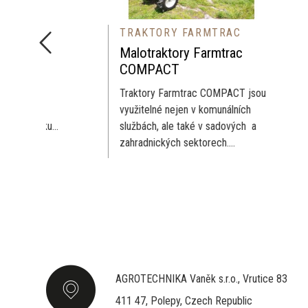
TRAKTORY FARMTRAC
TR
S
Malotraktory Farmtrac
Nář
COMPACT
CO
a
Traktory Farmtrac COMPACT jsou
Nářa
využitelné nejen v komunálních
vhod
ku...
službách, ale také v sadových a
Rota
zahradnických sektorech....
Luční
AGROTECHNIKA Vaněk s.r.o., Vrutice 83
411 47, Polepy, Czech Republic