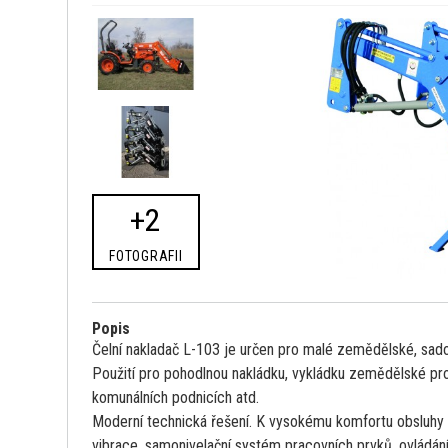
+2
FOTOGRAFII
Popis
Čelní nakladač L-103 je určen pro malé zemědělské, sado
Použití pro pohodlnou nakládku, vykládku zemědělské pro
komunálních podnicích atd.
Moderní technická řešení. K vysokému komfortu obsluhy n
vibrace, samonivelační systém pracovních prvků, ovládání