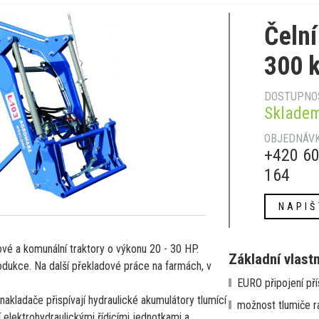
Čelní
300 k
DOSTUPNO
Sklade
OBJEDNÁVK
+420 60
164
NAPIŠ
vé a komunální traktory o výkonu 20 - 30 HP.
Základní vlast
dukce. Na další překladové práce na farmách, v
EURO připojení pří
akladače přispívají hydraulické akumulátory tlumící
možnost tlumiče r
 elektrohydraulickými řídicími jednotkami a