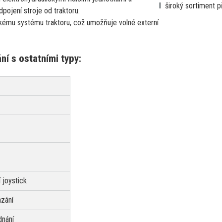
široký sortiment p
dpojení stroje od traktoru.
ckému systému traktoru, což umožňuje volné externí
í s ostatními typy:
 joystick
zání
dnání