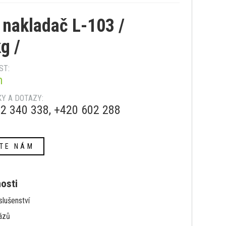
 nakladač L-103 /
g /
ST:
m
Y A DOTAZY:
2 340 338, +420 602 288
TE NÁM
nosti
slušenství
ázů