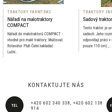
AKTORY FARMTRAC
TRAKTORY FARMTRA
adí na malotraktory
Sadový traktor
MPACT
Tento traktor je určený k pr
dí do malotraktorů COMPACT -
sadech. Jeho rozměry doko
né pro malé traktory: Mulčovač
odpovídají práci v sadech (r
vátor Pluh Čelní nakladač
pouze 110 cm) ,...
...
KONTAKTUJTE NÁS
+420 602 340 338, +420 602 138
914