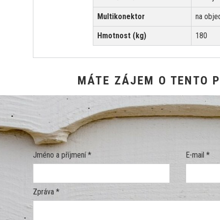
Multikonektor
na obje
Hmotnost (kg)
180
MÁTE ZÁJEM O TENTO 
Jméno a příjmení *
E-mail *
Zpráva *