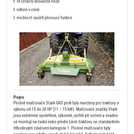
tři rotační dvoulisté nože
náhon v ceně
možnost využití plovoucí funkce
Popis
Plošné mulčovače Stark GRS profi byly navrženy pro traktory o
výkonu od 15 do 20 HP (11 – 15 kW). Mulčovače značky Stark
jsou extrémně spolehlivé, výkonné, rychlé při sečení a snadno
se montují na zadní nebo přední části traktoru se standardním
tříbodovým závěsem kategorie 1. Plošné mulčovače byly