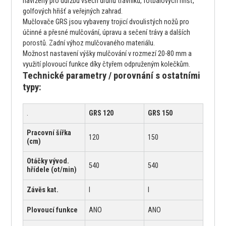
navrženy pro údržbu všech druhů trávníků, fotbalových hřišť,
golfových hřišť a veřejných zahrad.
Mučlovače GRS jsou vybaveny trojicí dvoulistých nožů pro
účinné a přesné mulčování, úpravu a sečení trávy a dalších
porostů. Zadní výhoz mulčovaného materiálu.
Možnost nastavení výšky mulčování v rozmezí 20-80 mm a
využití plovoucí funkce díky čtyřem odpruženým kolečkům.
Technické parametry / porovnání s ostatními
typy:
.
GRS 120
GRS 150
Pracovní šířka
120
150
(cm)
Otáčky vývod.
540
540
hřídele (ot/min)
Závěs kat.
I
I
Plovoucí funkce
ANO
ANO