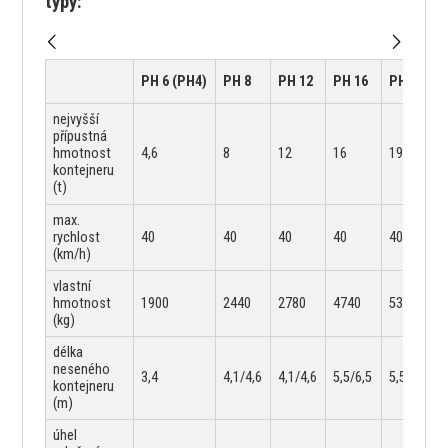
typy:
PH 6 (PH4)
PH 8
PH 12
PH 16
PH 19
nejvyšší
přípustná
hmotnost
4,6
8
12
16
19
kontejneru
(t)
max.
rychlost
40
40
40
40
40
(km/h)
vlastní
hmotnost
1900
2440
2780
4740
5330
(kg)
délka
neseného
3,4
4,1/4,6
4,1/4,6
5,5/6,5
5,5/6,5
kontejneru
(m)
úhel