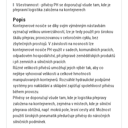
Všestrannost - přívěsy PH se doporučují všude tam, kde je
přepravní logistika založena na kontejnerech
Popis
Kontejnerové nosiče se díky svým výměnným nástavbám
vyznačují velikou univerzálností, lze je tedy použít pro širokou
škálu přeprav, provozovanou v celoročním cyklu, bez
zbytečných prostojů. V závislosti na nosnosti lze
kontejnerové nosiče PH využít v sadech, komunálních pracích,
odpadovém hospodářství, při přepravě zemědělských produktů
i při zemních a silničních pracích.
Různé velikosti přívěsů umožňují jejich výběr tak, aby co
nejlépe vyhovoval velikosti a celkové hmotnosti
manipulovaných kontejnerů. Rozsáhlé hydraulické podpůrné
systémy pro nakládání a sklápění zajišťují spolehlivost přívěsu
během provozu.
Přívěsy se doporučují všude tam, kde je logistika přepravy
založena na kontejnerech, zejména v místech, kde je silniční
přeprava obtížná, např. mokrá pole, lesní cesty atd. Možnost
použití širokých pneumatik předurčuje přívěsy do náročných
silničních podmínek.