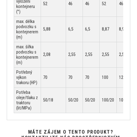
vyložení
52
46
46
52
46
kontejneru
(°)
max. délka
podvozku s
5,88
6,5
6,5
8,87
8,92
kontejnerem
(m)
max. šířka
podvozku s
2,08
2,55
2,55
2,55
2,55
kontejnerem
(m)
Potřebný
výkon
70
70
70
100
120
trakoru (HP)
Potřeba
oleje/tlaku z
50/18
50/20
50/20
100/20
100/21
traktoru
(lit/MPa)
MÁTE ZÁJEM O TENTO PRODUKT?