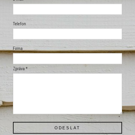
Telefon
Firma
Zpráva *
ODESLAT