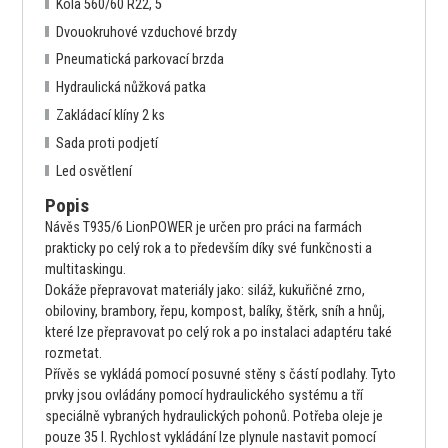
Kola 560/60 R22, 5
Dvouokruhové vzduchové brzdy
Pneumatická parkovací brzda
Hydraulická nůžková patka
Zakládací klíny 2 ks
Sada proti podjetí
Led osvětlení
Popis
Návěs T935/6 LionPOWER je určen pro práci na farmách
prakticky po celý rok a to především díky své funkčnosti a
multitaskingu.
Dokáže přepravovat materiály jako: siláž, kukuřičné zrno,
obiloviny, brambory, řepu, kompost, balíky, štěrk, sníh a hnůj,
které lze přepravovat po celý rok a po instalaci adaptéru také
rozmetat.
Přívěs se vykládá pomocí posuvné stěny s částí podlahy. Tyto
prvky jsou ovládány pomocí hydraulického systému a tří
speciálně vybraných hydraulických pohonů. Potřeba oleje je
pouze 35 l. Rychlost vykládání lze plynule nastavit pomocí