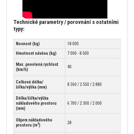
Technické parametry / porovnání s ostatními
typy:
Nosnost (kg)
18 000
Hmotnost návěsu (kg)
7 000 - 8 500
Max. povolená rychlost
40
(km/h)
Celková délka/
8 260 / 2 550 / 2 880
šířka/výška (mm)
Délka/šířka/výška
nákladového prostoru
6 700 / 2 300 / 2 000
(mm)
Objem nákladového
28
3
prostoru (m
)