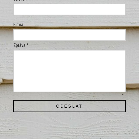
Firma
Zpráva *
ODESLAT