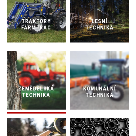
TRAKTORY
LESNÍ
FARMTRAC
TECHNIKA
ZEMĚDĚLSKÁ
KOMUNÁLNÍ
TECHNIKA
TECHNIKA