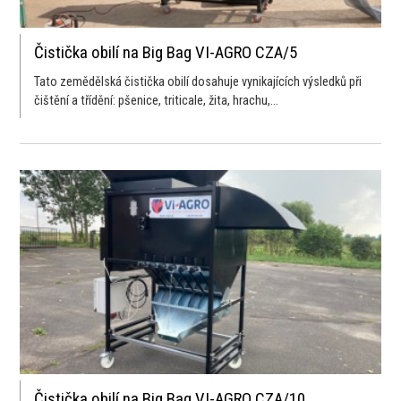
Čistička obilí na Big Bag VI-AGRO CZA/5
Tato zemědělská čistička obilí dosahuje vynikajících výsledků při
čištění a třídění: pšenice, triticale, žita, hrachu,...
Čistička obilí na Big Bag VI-AGRO CZA/10