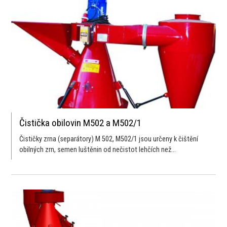
Čistička obilovin M502 a M502/1
Čističky zrna (separátory) M 502, M502/1 jsou určeny k čištění
obilných zrn, semen luštěnin od nečistot lehčích než...