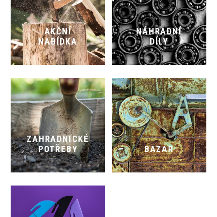
AKČNÍ
NÁHRADNÍ
NABÍDKA
DÍLY
ZAHRADNICKÉ
POTŘEBY
BAZAR