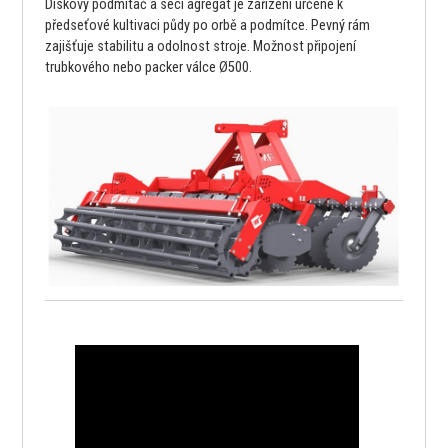
Diskový podmítač a secí agregát je zařízení určené k
předseťové kultivaci půdy po orbě a podmítce. Pevný rám
zajišťuje stabilitu a odolnost stroje. Možnost připojení
trubkového nebo packer válce Ø500.