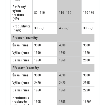
Potřebný
výkon
80 - 110
110 - 150
110-130
traktoru
(HP)
Produktivita
3,0 - 5,0
4,5 - 6,5
3,0 - 5,0
(ha/h)
Pracovní rozměry:
Šířka (mm)
3530
4080
3508
Výška (mm)
1390
1390
1370
Délka (mm)
1860
1860
2600
Přepravní rozměry
Šířka (mm)
3000
4530
3000
Výška (mm)
2420
2420
2565
Délka (mm)
1860
1860
2230
Hmotnost s
trubkovým
1305
1855
1620*