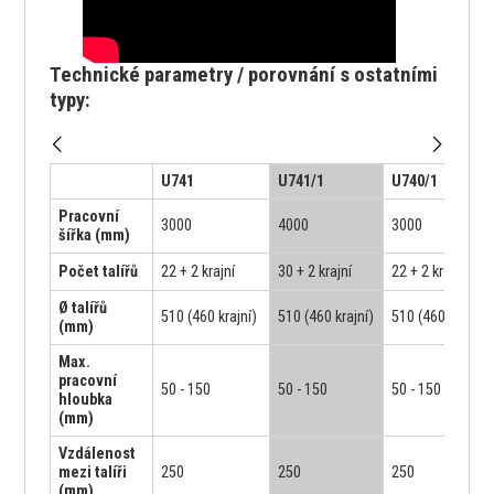
Technické parametry / porovnání s ostatními
typy:
U741
U741/1
U740/1
Pracovní
3000
4000
3000
šířka (mm)
Počet talířů
22 + 2 krajní
30 + 2 krajní
22 + 2 krajní
Ø talířů
510 (460 krajní)
510 (460 krajní)
510 (460 krajní)
(mm)
Max.
pracovní
50 - 150
50 - 150
50 - 150
hloubka
(mm)
Vzdálenost
mezi talíři
250
250
250
(mm)