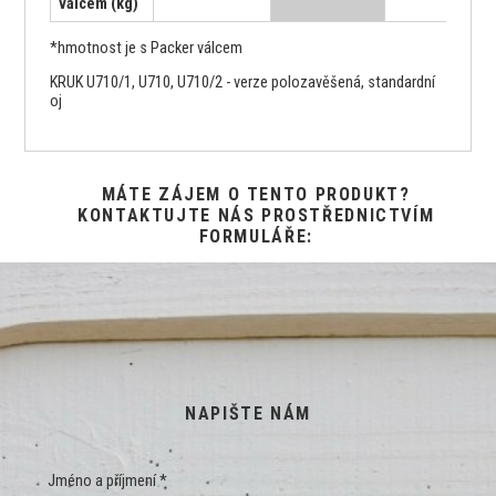
válcem (kg)
*hmotnost je s Packer válcem
KRUK U710/1, U710, U710/2 - verze polozavěšená, standardní
oj
MÁTE ZÁJEM O TENTO PRODUKT?
KONTAKTUJTE NÁS PROSTŘEDNICTVÍM
FORMULÁŘE:
NAPIŠTE NÁM
Jméno a příjmení *